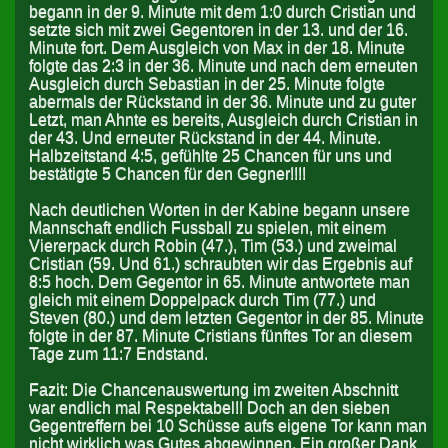
begann in der 9. Minute mit dem 1:0 durch Cristian und
setzte sich mit zwei Gegentoren in der 13. und der 16.
Minute fort. Dem Ausgleich von Max in der 18. Minute
folgte das 2:3 in der 36. Minute und nach dem erneuten
Ausgleich durch Sebastian in der 25. Minute folgte
abermals der Rückstand in der 36. Minute und zu guter
Letzt, man Ahnte es bereits, Ausgleich durch Cristian in
der 43. Und erneuter Rückstand in der 44. Minute.
Halbzeitstand 4:5, gefühlte 25 Chancen für uns und
bestätigte 5 Chancen für den Gegner!!!!
Nach deutlichen Worten in der Kabine begann unsere
Mannschaft endlich Fussball zu spielen, mit einem
Viererpack durch Robin (47.), Tim (53.) und zweimal
Cristian (59. Und 61.) schraubten wir das Ergebnis auf
8:5 hoch. Dem Gegentor in 65. Minute antwortete man
gleich mit einem Doppelpack durch Tim (77.) und
Steven (80.) und dem letzten Gegentor in der 85. Minute
folgte in der 87. Minute Cristians fünftes Tor an diesem
Tage zum 11:7 Endstand.
Fazit: Die Chancenauswertung im zweiten Abschnitt
war endlich mal Respektabel!! Doch an den sieben
Gegentreffern bei 10 Schüsse aufs eigene Tor kann man
nicht wirklich was Gutes abgewinnen. Ein großer Dank