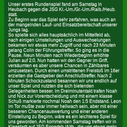
Unser erstes Rundenspiel fand am Samstag in
Heubach gegen die JSG Kl.-Um./Gr.-Um./Raib./Heub.
statt.
Zu Beginn war das Spiel sehr zerfahren, was auch an
der mangelnden Lauf- und Einsatzbereitschaft unserer
Jungs lag.
So spielte sich alles hauptsächlich im Mittelfeld ab,
nach einigen Umstellungen und Auswechselungen
bekamen wir etwas mehr Zugriff und nach 23 Minuten
gelang Colin der Führungstreffer. So ging es in die
Pause. Neun Minuten nach Wiederbeginn erhöhte
Julian auf 2:0. Nun hatten wir den Gegner im Griff,
versäumten es aber unsere Chancen in Zählbares
umzusetzen. Durch einen umstrittenen Freistoß im 16er
erzielten die Gastgeber den Anschlußtreffer. Nach 2
Minuten Schockzustand besannen wir uns endlich auf
unser Spiel und nutzten die sich bietenden
Gelegenheiten besser. Im Dreiminutentakt trafen Noah
und Nick zur Vorentscheidung und mit einem klasse
Schuß markierte nochmal Noah den 1:5 Endstand. Leon
im Tor mußte zwar immer hellwach sein, aber mit einer
besseren Chancenauswertung und einer anderen
Einstellung zu Beginn, wäre es ein leichteres Spiel für
uns geworden. Am kommenden Samstag treffen wir in
Kleestadt auf JSG Eppertsh./Alth., die uns etwas mehr