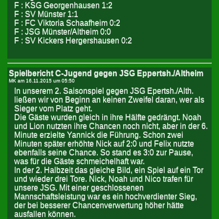
F : KSG Georgenhausen 1:2
F : SV Münster 1:1
F : FC Viktoria Schaafheim 0:2
F : JSG Münster/Altheim 0:0
F : SV Kickers Hergershausen 0:2
Spielbericht C-Jugend gegen JSG Eppertsh./Altheim
MK am
16.11.2015 um 05:50
In unserem 2. Saisonspiel gegen JSG Epertsh./Alth.
ließen wir von Beginn an keinen Zweifel daran, wer als
Sieger vom Platz geht.
Die Gäste wurden gleich in ihre Hälfte gedrängt. Noah
und Lion nutzten ihre Chancen noch nicht, aber in der 6.
Minute erzielte Yannick die Führung. Schon zwei
Minuten später erhöhte Nick auf 2:0 und Felix nutzte
ebenfalls seine Chance. So stand es 3:0 zur Pause,
was für die Gäste schmeichelhaft war.
In der 2. Halbzeit das gleiche Bild, ein Spiel auf ein Tor
und wieder drei Tore. Nick, Noah und Nico trafen für
unsere JSG. Mit einer geschlossenen
Mannschaftsleistung war es ein hochverdienter Sieg,
der bei besserer Chancenverwertung höher hätte
ausfallen können.