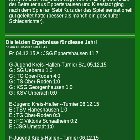
der Betreuer aus Eppertshausen und Kleestadt ging
nach dem Spiel an Sebi Kurz der das Spiel sensationell
gut geleitet hatte (besser als manch ein geschulter
Schiedsrichter).
Die letzten Ergebnisse für dieses Jahr!
hd am
13.12.2015 um 13:41
Fr. 04.12.15 A : JSG Eppertshausen 11:7
G-Jugend Kreis-Hallen-Turnier Sa. 05.12.15
G : SG Ueberau 1:0
G : TG Ober-Roden 4:0
G : TS Ober-Roden 1:0
G : KSG Georgenhausen 1:0
G : KSV Urberach 0:0
E-Jugend Kreis-Hallen--Turnier 06.12.15
E : TSV Harreshausen 1:0
E : TG Ober-Roden 0:3
E : FC Viktoria Schaafheim 0:2
E : JSG Umstadt 1:0
F-Jugend Kreis-Hallen--Turnier 06.12.15