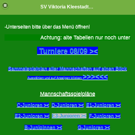
SV Viktoria Kleestadt "Jugendabteilung"
-Unterseiten bitte über das Menü öffnen!
Achtung: alte Tabellen nur noch unter w
Turniere 08/09 >
<
Sammelspielplan aller Mannschaften auf einen Blick
>>>
<<<
Auswählen und auf Anzeigen klicken
Mannschaftsspielpläne
C-Junioren >
<
D-Junioren >
<
E1-Junioren >
<
E2-Junioren >
<
E3-Junioren >
<
F-Junioren >
<
B-Junioinnen >
<
G-Junioren >
<