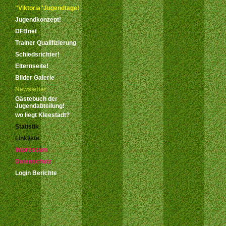
"Viktoria"Jugendtage!
Jugendkonzept!
DFBnet
Trainer Qualifizierung
Schiedsrichter!
Elternseite!
Bilder Galerie
Newsletter
Gästebuch der
Jugendabteilung!
wo liegt Kleestadt?
Statistik
Linkliste
Impressum
Datenschutz
Login Berichte