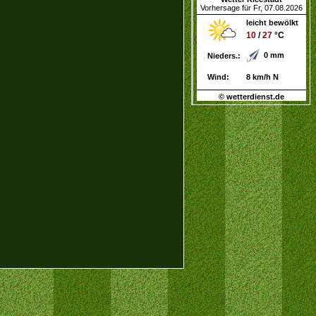
Vorhersage für Fr, 07.08.2026
leicht bewölkt
10
/
27
°C
0 mm
Nieders.:
Wind:
8 km/h N
© wetterdienst.de