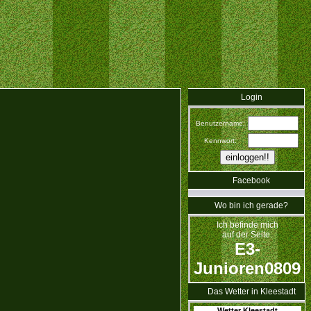
Login
Benutzername:
Kennwort:
Facebook
Wo bin ich gerade?
Ich befinde mich
auf der Seite:
E3-
Junioren0809
Das Wetter in Kleestadt
Wetter Kleestadt