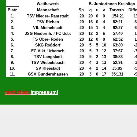
Wettbewerb
B- Juniorinnen Kreisliga
Platz
Mannschaft
Sp.
g
u
v
Torverh.
Diff
1.
TSV Nieder- Ramstadt
20
20
0
0
154:21
1
2.
TSV Richen
20
16
0
4
82:21
6
3.
VfL Michelstadt
20
15
1
4
92:27
6
4.
JSG Niedernh. / FC Ueb.
20
12
2
6
57:40
1
5.
TS Ober- Roden
20
12
0
8
62:52
1
6.
SKG Roßdorf
20
5
5
10
63:89
-
7.
FC Vikt. Urberach
20
5
3
12
37:67
-
8.
TSV Langstadt
20
5
2
13
38:83
-
9.
TSV Wiebelsbach
20
4
3
13
52:91
-
10.
SV Kleestadt
20
4
2
14
35:85
-
11.
GSV Gundernhausen
20
3
0
17
35:131
-
nach oben
Impressum!