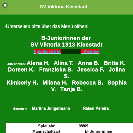
SV Viktoria Kleestadt "Jugendabteilung"
-Unterseiten bitte über das Menü öffnen!
B-Juniorinnen der
SV Viktoria 1913 Kleestadt
Spielberichte
Termine
Alena H. Alina T. Anna B. Britta K.
Juniorinnen:
Doreen K. Franziska S. Jessica F. Jolina
S.
Kimberly H. Milena H. Rebecca B. Sophia
V. Tanja B.
Martina Jungermann Rafael Pereira
Betreuer:
Spieljahr
08/09
Mannschaftsart
B- Juniorinnen