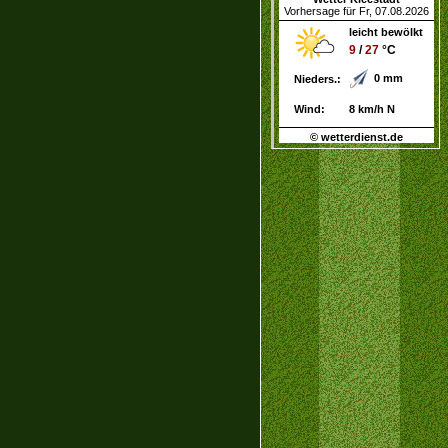
Vorhersage für Fr, 07.08.2026
leicht bewölkt
9
/
27
°C
0 mm
Nieders.:
Wind:
8 km/h N
© wetterdienst.de