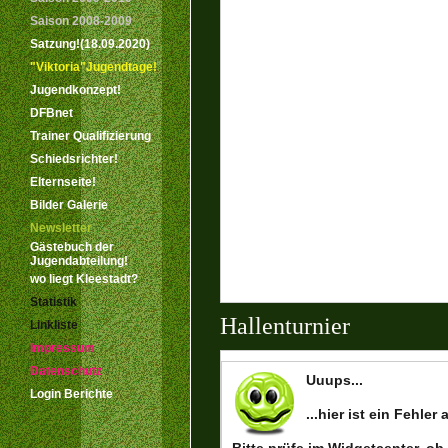
Saison 2008-2009
Satzung!(18.09.2020)
"Viktoria"Jugendtage!
Jugendkonzept!
DFBnet
Trainer Qualifizierung
Schiedsrichter!
Elternseite!
Bilder Galerie
Newsletter
Gästebuch der
Jugendabteilung!
wo liegt Kleestadt?
Statistik
Hallenturnier
Linkliste
Impressum
Datenschutz
Login Berichte