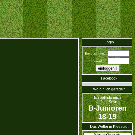
Login
Benutzername:
Kennwort:
Facebook
Wo bin ich gerade?
Ich befinde mich
auf der Seite:
B-Junioren
18-19
Das Wetter in Kleestadt
Wetter Kleestadt