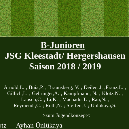
B-Junioren
JSG Kleestadt/ Hergershausen
Saison 2018 / 2019
Arnold,L. ; Buia,P. ; Braunsberg, V. ; Deiler, J. ;Franz,L. ;
Gillich,L. ; Gehringer,A. ; Kampfmann, N. ; Klotz,N. ;
Lausch,C. ; Li,K. ; Machado,T. ; Rau,N. ;
Reymendt,C. ; Roth,N. ; Steffen,J. ; Ünlükaya,S.
>zum Jugendkonzept<
otz
Ayhan Ünlükaya