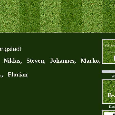
Benutze
angstadt
Kennw
 Niklas, Steven, Johannes, Marko,
, Florian
Wo
I
B-
Das 
W