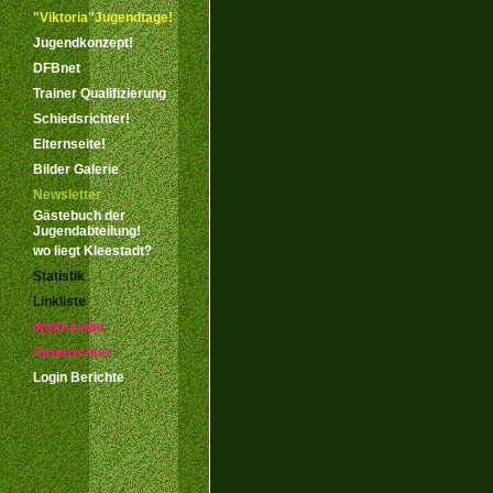
"Viktoria"Jugendtage!
Jugendkonzept!
DFBnet
Trainer Qualifizierung
Schiedsrichter!
Elternseite!
Bilder Galerie
Newsletter
Gästebuch der
Jugendabteilung!
wo liegt Kleestadt?
Statistik
Linkliste
Impressum
Datenschutz
Login Berichte