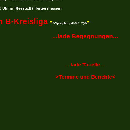
 Uhr in Kleestadt / Hergershausen
-Kreisliga
-
-
->Spielplan.pdf
<-
(28.11.13)
...lade Begegnungen...
...lade Tabelle...
>Termine und Berichte<