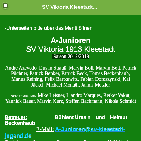
SV Viktoria Kleestadt "Jugendabteilung"
-Unterseiten bitte über das Menü öffnen!
A-Junioren
SV Viktoria 1913 Kleestadt
Saison 2012/2013
Andre Azevedo, Dustin Strauß, Marvin Boll, Marvin Bott, Patrick
Püchner, Patrick Benker, Patrick Beck, Tomas Beckenhaub,
Marius Reining, Felix Bartkewitz, Fabian Doroszynski, Kai
Jäckel, Michael Monath, Jannis Metzler
Mike Leisner, Liandro Marques, Berker Yakut,
Nicht auf dem Foto:
Yannick Bauer, Marvin Kurz, Steffen Bachmann, Nikola Schmidt
Betreuer:
Bühlent Üresin und Helmut
Beckenhaub
E-Mail:
A-Junioren@sv-kleestadt-
jugend.de